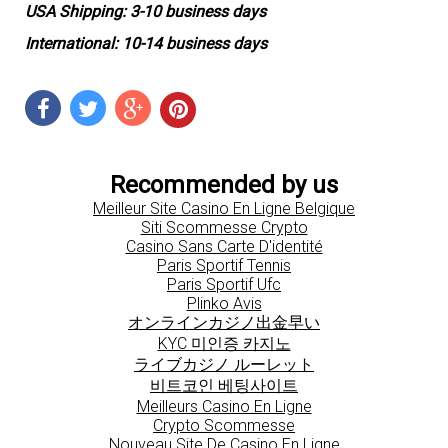
USA Shipping: 3-10 business days
International: 10-14 business days
Recommended by us
Meilleur Site Casino En Ligne Belgique
Siti Scommesse Crypto
Casino Sans Carte D'identité
Paris Sportif Tennis
Paris Sportif Ufc
Plinko Avis
オンラインカジノ出金早い
KYC 미인증 카지노
ライブカジノ ルーレット
비트코인 베팅사이트
Meilleurs Casino En Ligne
Crypto Scommesse
Nouveau Site De Casino En Ligne