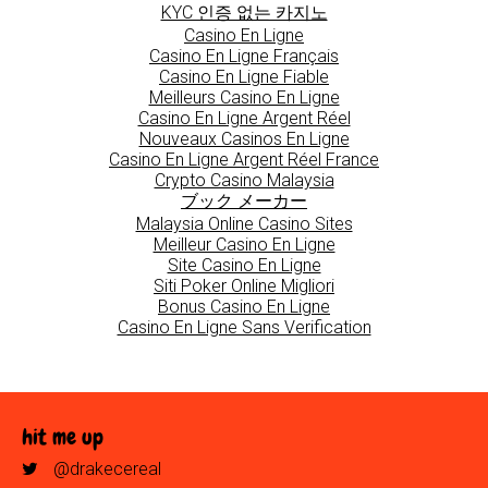
KYC 인증 없는 카지노
Casino En Ligne
Casino En Ligne Français
Casino En Ligne Fiable
Meilleurs Casino En Ligne
Casino En Ligne Argent Réel
Nouveaux Casinos En Ligne
Casino En Ligne Argent Réel France
Crypto Casino Malaysia
ブック メーカー
Malaysia Online Casino Sites
Meilleur Casino En Ligne
Site Casino En Ligne
Siti Poker Online Migliori
Bonus Casino En Ligne
Casino En Ligne Sans Verification
hit me up
@drakecereal