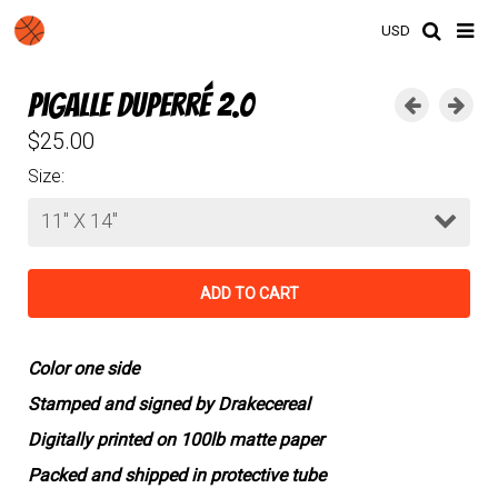
Pigalle Duperré 2.0
$25.00
Size
Color one side
Stamped and signed by Drakecereal
Digitally printed on 100lb matte paper
Packed and shipped in protective tube