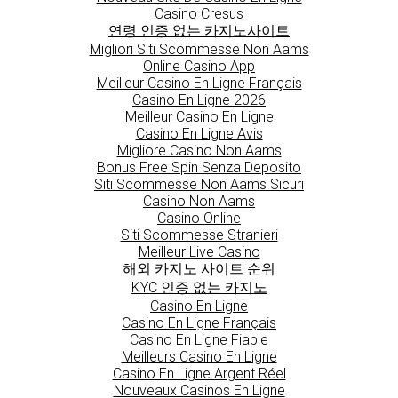
Casino Cresus
연령 인증 없는 카지노사이트
Migliori Siti Scommesse Non Aams
Online Casino App
Meilleur Casino En Ligne Français
Casino En Ligne 2026
Meilleur Casino En Ligne
Casino En Ligne Avis
Migliore Casino Non Aams
Bonus Free Spin Senza Deposito
Siti Scommesse Non Aams Sicuri
Casino Non Aams
Casino Online
Siti Scommesse Stranieri
Meilleur Live Casino
해외 카지노 사이트 순위
KYC 인증 없는 카지노
Casino En Ligne
Casino En Ligne Français
Casino En Ligne Fiable
Meilleurs Casino En Ligne
Casino En Ligne Argent Réel
Nouveaux Casinos En Ligne