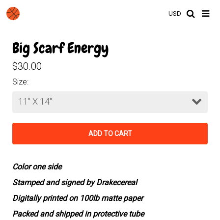
Big Scarf Energy
$30.00
Size
Color one side
Stamped and signed by Drakecereal
Digitally printed on 100lb matte paper
Packed and shipped in protective tube