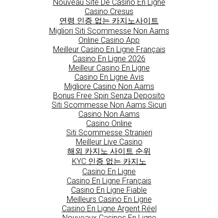
Nouveau Site De Casino En Ligne
Casino Cresus
연령 인증 없는 카지노사이트
Migliori Siti Scommesse Non Aams
Online Casino App
Meilleur Casino En Ligne Français
Casino En Ligne 2026
Meilleur Casino En Ligne
Casino En Ligne Avis
Migliore Casino Non Aams
Bonus Free Spin Senza Deposito
Siti Scommesse Non Aams Sicuri
Casino Non Aams
Casino Online
Siti Scommesse Stranieri
Meilleur Live Casino
해외 카지노 사이트 순위
KYC 인증 없는 카지노
Casino En Ligne
Casino En Ligne Français
Casino En Ligne Fiable
Meilleurs Casino En Ligne
Casino En Ligne Argent Réel
Nouveaux Casinos En Ligne