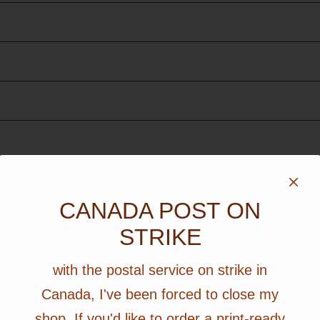
CANADA POST ON
Subscribe to our newsletter
STRIKE
otions, new products and sales. Directly to your i
with the postal service on strike in
Canada, I've been forced to close my
shop. If you'd like to order a print-ready