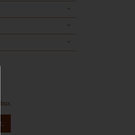
nbox.