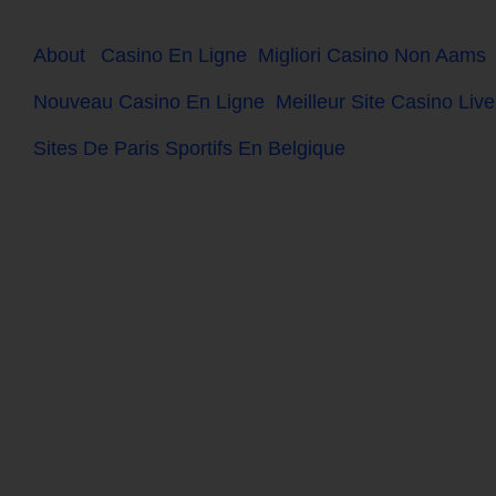
コ
ン
About
Casino En Ligne
Migliori Casino Non Aams
テ
ン
Nouveau Casino En Ligne
Meilleur Site Casino Live
ツ
に
Sites De Paris Sportifs En Belgique
ス
キ
ッ
プ