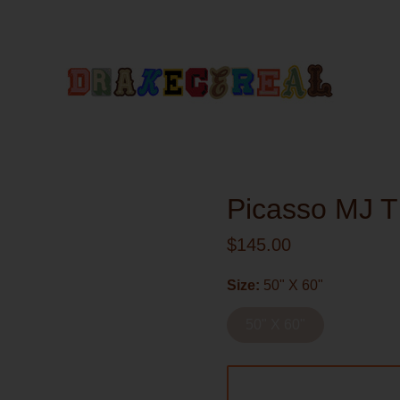
Picasso MJ T
$145.00
Size
50" X 60"
50" X 60"