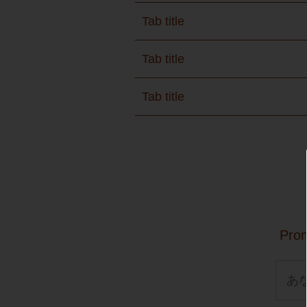
Tab title
Tab title
Tab title
Prom