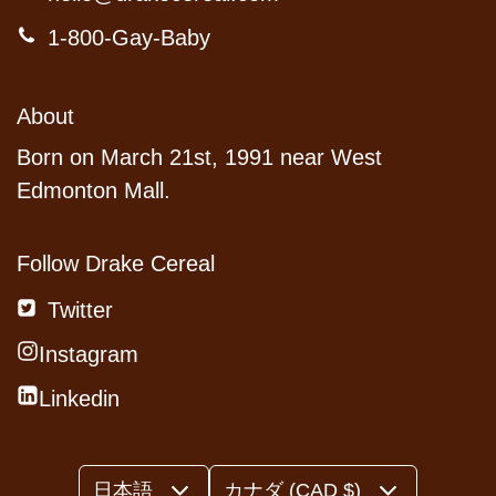
1-800-Gay-Baby
About
Born on March 21st, 1991 near West
Edmonton Mall.
Follow Drake Cereal
Twitter
Instagram
Linkedin
日本語
カナダ (CAD $)