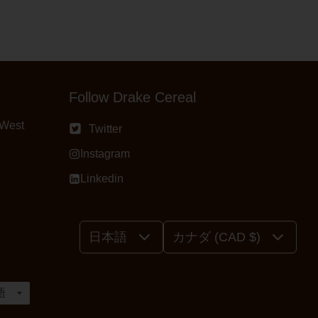
Follow Drake Cereal
 West
Twitter
Instagram
Linkedin
日本語
カナダ (CAD $)