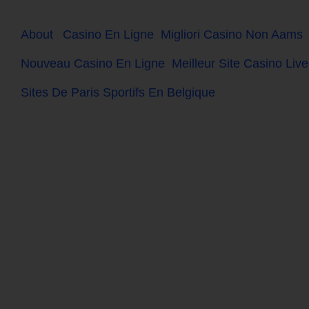
コ
ン
About
Casino En Ligne
Migliori Casino Non Aams
テ
ン
Nouveau Casino En Ligne
Meilleur Site Casino Live
ツ
に
Sites De Paris Sportifs En Belgique
ス
キ
ッ
プ