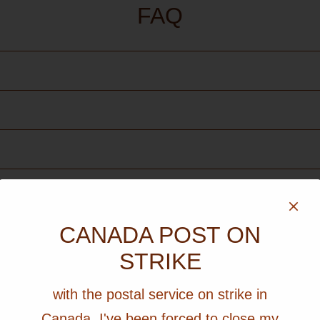
FAQ
CANADA POST ON
STRIKE
Subscribe to our newsletter
otions, new products and sales. Directly to your i
with the postal service on strike in
Canada, I've been forced to close my