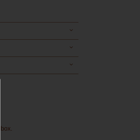
nbox.