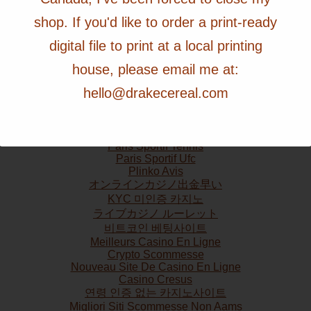
shop. If you'd like to order a print-ready
digital file to print at a local printing
house, please email me at:
Recommended by us
hello@drakecereal.com
Meilleur Site Casino En Ligne Belgique
Siti Scommesse Crypto
Casino Sans Carte D'identité
Paris Sportif Tennis
Paris Sportif Ufc
Plinko Avis
オンラインカジノ出金早い
KYC 미인증 카지노
ライブカジノ ルーレット
비트코인 베팅사이트
Meilleurs Casino En Ligne
Crypto Scommesse
Nouveau Site De Casino En Ligne
Casino Cresus
연령 인증 없는 카지노사이트
Migliori Siti Scommesse Non Aams