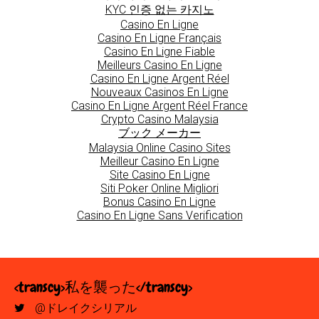
KYC 인증 없는 카지노
Casino En Ligne
Casino En Ligne Français
Casino En Ligne Fiable
Meilleurs Casino En Ligne
Casino En Ligne Argent Réel
Nouveaux Casinos En Ligne
Casino En Ligne Argent Réel France
Crypto Casino Malaysia
ブック メーカー
Malaysia Online Casino Sites
Meilleur Casino En Ligne
Site Casino En Ligne
Siti Poker Online Migliori
Bonus Casino En Ligne
Casino En Ligne Sans Verification
<transcy>私を襲った</transcy>
@
ドレイクシリアル