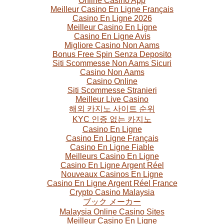
Online Casino App
Meilleur Casino En Ligne Français
Casino En Ligne 2026
Meilleur Casino En Ligne
Casino En Ligne Avis
Migliore Casino Non Aams
Bonus Free Spin Senza Deposito
Siti Scommesse Non Aams Sicuri
Casino Non Aams
Casino Online
Siti Scommesse Stranieri
Meilleur Live Casino
해외 카지노 사이트 순위
KYC 인증 없는 카지노
Casino En Ligne
Casino En Ligne Français
Casino En Ligne Fiable
Meilleurs Casino En Ligne
Casino En Ligne Argent Réel
Nouveaux Casinos En Ligne
Casino En Ligne Argent Réel France
Crypto Casino Malaysia
ブック メーカー
Malaysia Online Casino Sites
Meilleur Casino En Ligne