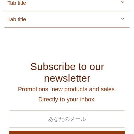
Tab title
Tab title
Subscribe to our
newsletter
Promotions, new products and sales.
Directly to your inbox.