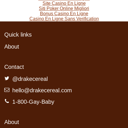
Site Casino En Ligne
Siti Poker Online Migliori
Bonus Casino En Ligne
Casino En Ligne Sans Verification
Quick links
About
Contact
@drakecereal
hello@drakecereal.com
1-800-Gay-Baby
About