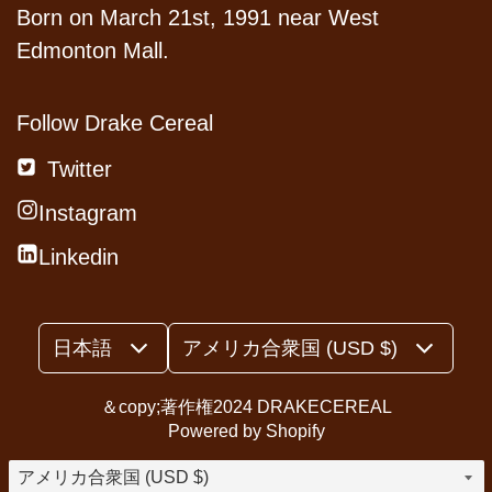
Born on March 21st, 1991 near West
Edmonton Mall.
Follow Drake Cereal
Twitter
Instagram
Linkedin
日本語
アメリカ合衆国 (USD $)
＆copy;著作権2024
DRAKECEREAL
Powered by Shopify
国/地域