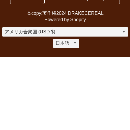
＆copy;著作権2024
DRAKECEREAL
Powered by Shopify
国/地域
言語