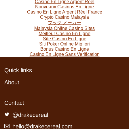
Casino En Ligne Argent Réel
Nouveaux Casinos En Ligne
Casino En Ligne Argent Réel France
Crypto Casino Malaysia
ブック メーカー
Malaysia Online Casino Sites
Meilleur Casino En Ligne
Site Casino En Ligne
Siti Poker Online Migliori
Bonus Casino En Ligne
Casino En Ligne Sans Verification
Quick links
About
Contact
@drakecereal
hello@drakecereal.com