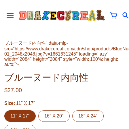
コ
ン
テ
ン
ツ
に
ス
ブルーヌード内向性" data-mfp-
キ
src="https://www.drakecereal.com/cdn/shop/products/BlueNu
ッ
01_2048x2048.jpg?v=1661631245" loading="lazy"
プ
width="2084" height="2084" style="width: 100%; height:
auto;">
ブルーヌード内向性
$27.00
Size
11" X 17"
11" X 17"
16" X 20"
18" X 24"