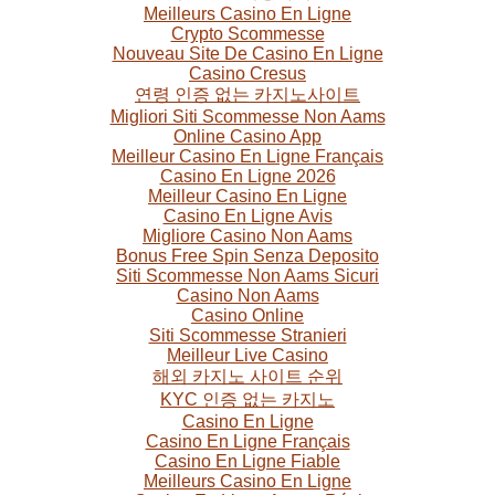
Meilleurs Casino En Ligne
Crypto Scommesse
Nouveau Site De Casino En Ligne
Casino Cresus
연령 인증 없는 카지노사이트
Migliori Siti Scommesse Non Aams
Online Casino App
Meilleur Casino En Ligne Français
Casino En Ligne 2026
Meilleur Casino En Ligne
Casino En Ligne Avis
Migliore Casino Non Aams
Bonus Free Spin Senza Deposito
Siti Scommesse Non Aams Sicuri
Casino Non Aams
Casino Online
Siti Scommesse Stranieri
Meilleur Live Casino
해외 카지노 사이트 순위
KYC 인증 없는 카지노
Casino En Ligne
Casino En Ligne Français
Casino En Ligne Fiable
Meilleurs Casino En Ligne