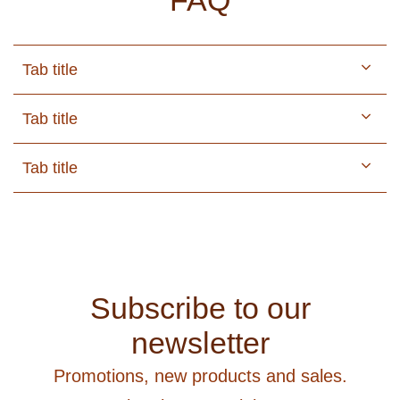
FAQ
Tab title
Tab title
Tab title
Subscribe to our
newsletter
Promotions, new products and sales.