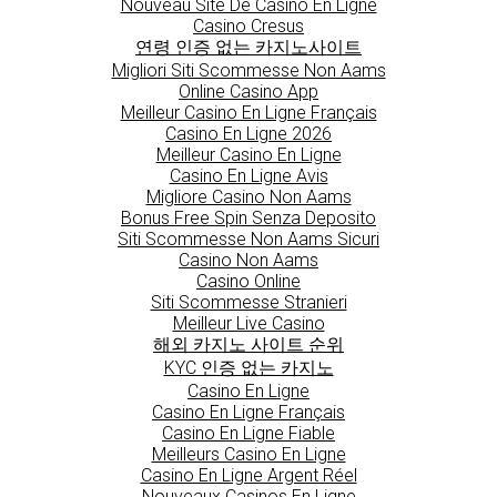
Nouveau Site De Casino En Ligne
Casino Cresus
연령 인증 없는 카지노사이트
Migliori Siti Scommesse Non Aams
Online Casino App
Meilleur Casino En Ligne Français
Casino En Ligne 2026
Meilleur Casino En Ligne
Casino En Ligne Avis
Migliore Casino Non Aams
Bonus Free Spin Senza Deposito
Siti Scommesse Non Aams Sicuri
Casino Non Aams
Casino Online
Siti Scommesse Stranieri
Meilleur Live Casino
해외 카지노 사이트 순위
KYC 인증 없는 카지노
Casino En Ligne
Casino En Ligne Français
Casino En Ligne Fiable
Meilleurs Casino En Ligne
Casino En Ligne Argent Réel
Nouveaux Casinos En Ligne