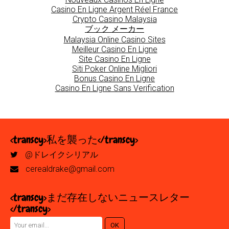
Casino En Ligne Argent Réel France
Crypto Casino Malaysia
ブック メーカー
Malaysia Online Casino Sites
Meilleur Casino En Ligne
Site Casino En Ligne
Siti Poker Online Migliori
Bonus Casino En Ligne
Casino En Ligne Sans Verification
<transcy>私を襲った</transcy>
@
ドレイクシリアル
cerealdrake@gmail.com
<transcy>まだ存在しないニュースレター
</transcy>