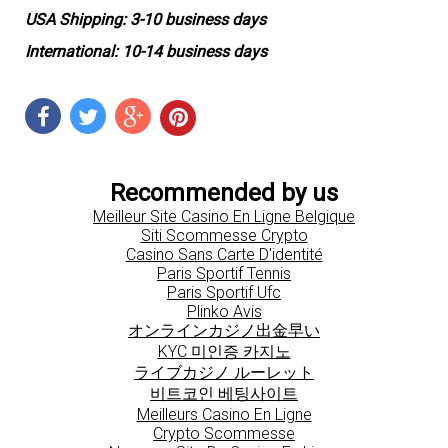
USA Shipping: 3-10 business days
International: 10-14 business days
Recommended by us
Meilleur Site Casino En Ligne Belgique
Siti Scommesse Crypto
Casino Sans Carte D'identité
Paris Sportif Tennis
Paris Sportif Ufc
Plinko Avis
オンラインカジノ出金早い
KYC 미인증 카지노
ライブカジノ ルーレット
비트코인 베팅사이트
Meilleurs Casino En Ligne
Crypto Scommesse