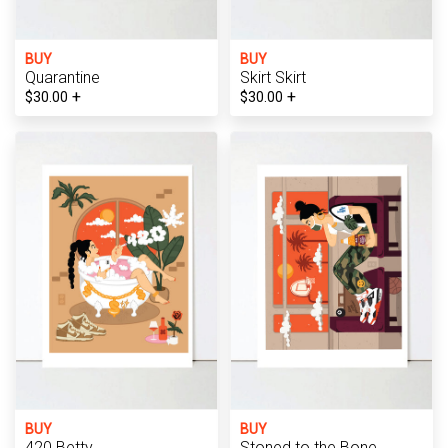
BUY
BUY
Quarantine
Skirt Skirt
+
+
$30.00
$30.00
BUY
BUY
420 Betty
Stoned to the Bone