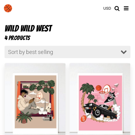
Wild Wild West
4 products