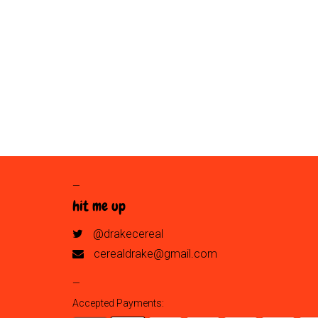
hit me up
@drakecereal
cerealdrake@gmail.com
Accepted Payments: