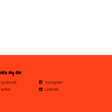
 into my dm
Facebook
Instagram
Twitter
Linkedin