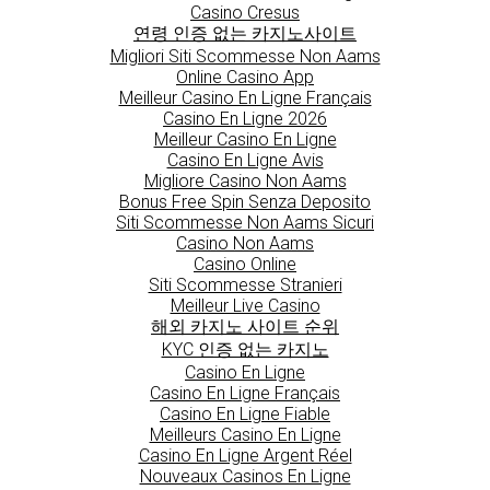
Casino Cresus
연령 인증 없는 카지노사이트
Migliori Siti Scommesse Non Aams
Online Casino App
Meilleur Casino En Ligne Français
Casino En Ligne 2026
Meilleur Casino En Ligne
Casino En Ligne Avis
Migliore Casino Non Aams
Bonus Free Spin Senza Deposito
Siti Scommesse Non Aams Sicuri
Casino Non Aams
Casino Online
Siti Scommesse Stranieri
Meilleur Live Casino
해외 카지노 사이트 순위
KYC 인증 없는 카지노
Casino En Ligne
Casino En Ligne Français
Casino En Ligne Fiable
Meilleurs Casino En Ligne
Casino En Ligne Argent Réel
Nouveaux Casinos En Ligne