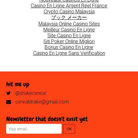
Casino En Ligne Argent Réel France
Crypto Casino Malaysia
ブック メーカー
Malaysia Online Casino Sites
Meilleur Casino En Ligne
Site Casino En Ligne
Siti Poker Online Migliori
Bonus Casino En Ligne
Casino En Ligne Sans Verification
hit me up
@drakecereal
cerealdrake@gmail.com
Newsletter that doesn't exist yet