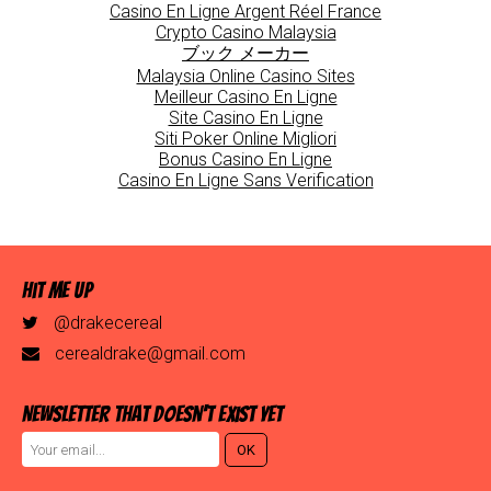
Casino En Ligne Argent Réel France
Crypto Casino Malaysia
ブック メーカー
Malaysia Online Casino Sites
Meilleur Casino En Ligne
Site Casino En Ligne
Siti Poker Online Migliori
Bonus Casino En Ligne
Casino En Ligne Sans Verification
hit me up
@drakecereal
cerealdrake@gmail.com
Newsletter that doesn't exist yet