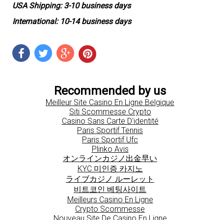
USA Shipping: 3-10 business days
International: 10-14 business days
Recommended by us
Meilleur Site Casino En Ligne Belgique
Siti Scommesse Crypto
Casino Sans Carte D'identité
Paris Sportif Tennis
Paris Sportif Ufc
Plinko Avis
オンラインカジノ出金早い
KYC 미인증 카지노
ライブカジノ ルーレット
비트코인 베팅사이트
Meilleurs Casino En Ligne
Crypto Scommesse
Nouveau Site De Casino En Ligne