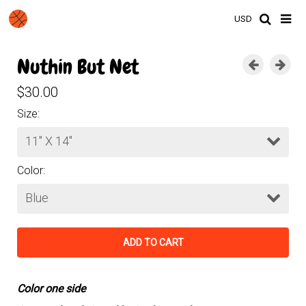
Nuthin But Net
$30.00
Size
Color
Color one side