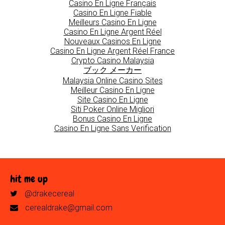
Casino En Ligne Français
Casino En Ligne Fiable
Meilleurs Casino En Ligne
Casino En Ligne Argent Réel
Nouveaux Casinos En Ligne
Casino En Ligne Argent Réel France
Crypto Casino Malaysia
ブック メーカー
Malaysia Online Casino Sites
Meilleur Casino En Ligne
Site Casino En Ligne
Siti Poker Online Migliori
Bonus Casino En Ligne
Casino En Ligne Sans Verification
hit me up
@drakecereal
cerealdrake@gmail.com