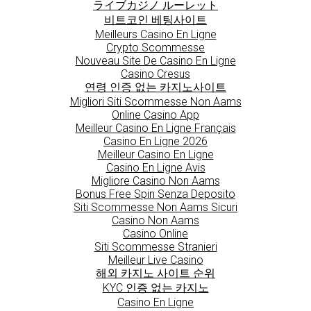
ライブカジノ ルーレット
비트코인 베팅사이트
Meilleurs Casino En Ligne
Crypto Scommesse
Nouveau Site De Casino En Ligne
Casino Cresus
연령 인증 없는 카지노사이트
Migliori Siti Scommesse Non Aams
Online Casino App
Meilleur Casino En Ligne Français
Casino En Ligne 2026
Meilleur Casino En Ligne
Casino En Ligne Avis
Migliore Casino Non Aams
Bonus Free Spin Senza Deposito
Siti Scommesse Non Aams Sicuri
Casino Non Aams
Casino Online
Siti Scommesse Stranieri
Meilleur Live Casino
해외 카지노 사이트 순위
KYC 인증 없는 카지노
Casino En Ligne