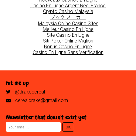
Casino En Ligne Argent Réel France
Crypto Casino Malaysia
ブック メーカー
Malaysia Online Casino Sites
Meilleur Casino En Ligne
Site Casino En Ligne
Siti Poker Online Migliori
Bonus Casino En Ligne
Casino En Ligne Sans Verification
hit me up
@drakecereal
cerealdrake@gmail.com
Newsletter that doesn't exist yet