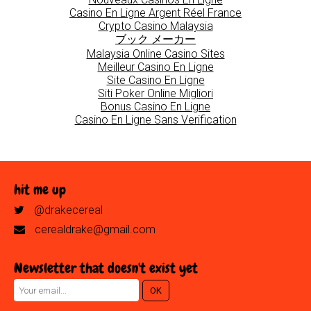
Casino En Ligne Argent Réel France
Crypto Casino Malaysia
ブック メーカー
Malaysia Online Casino Sites
Meilleur Casino En Ligne
Site Casino En Ligne
Siti Poker Online Migliori
Bonus Casino En Ligne
Casino En Ligne Sans Verification
hit me up
@drakecereal
cerealdrake@gmail.com
Newsletter that doesn't exist yet