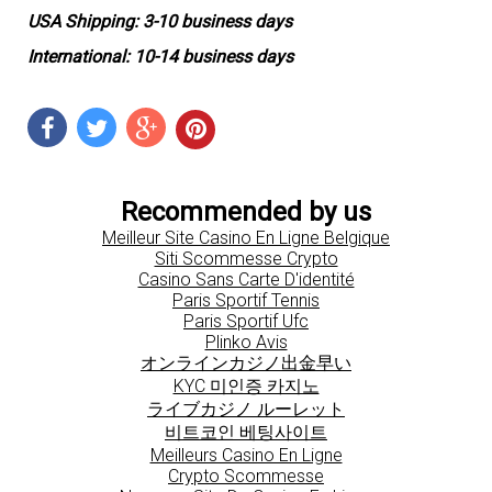
USA Shipping: 3-10 business days
International: 10-14 business days
Recommended by us
Meilleur Site Casino En Ligne Belgique
Siti Scommesse Crypto
Casino Sans Carte D'identité
Paris Sportif Tennis
Paris Sportif Ufc
Plinko Avis
オンラインカジノ出金早い
KYC 미인증 카지노
ライブカジノ ルーレット
비트코인 베팅사이트
Meilleurs Casino En Ligne
Crypto Scommesse