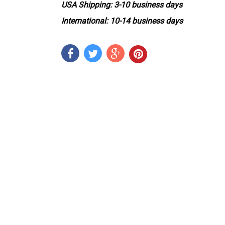
USA Shipping: 3-10 business days
International: 10-14 business days