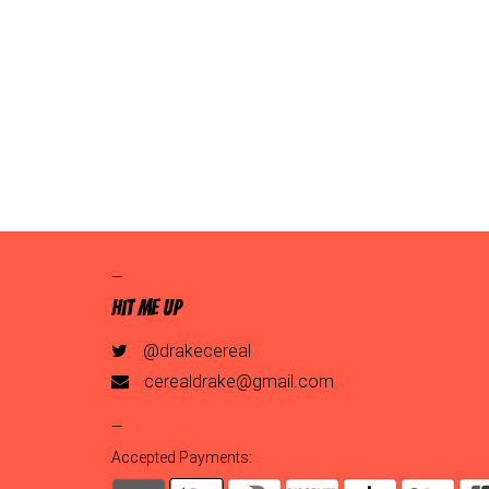
hit me up
@drakecereal
cerealdrake@gmail.com
Accepted Payments: