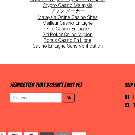
Crypto Casino Malaysia
ブック メーカー
Malaysia Online Casino Sites
Meilleur Casino En Ligne
Site Casino En Ligne
Siti Poker Online Migliori
Bonus Casino En Ligne
Casino En Ligne Sans Verification
Newsletter that doesn't exist yet
slip