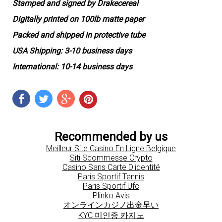
Stamped and signed by Drakecereal
Digitally printed on 100lb matte paper
Packed and shipped in protective tube
USA Shipping: 3-10 business days
International: 10-14 business days
Recommended by us
Meilleur Site Casino En Ligne Belgique
Siti Scommesse Crypto
Casino Sans Carte D'identité
Paris Sportif Tennis
Paris Sportif Ufc
Plinko Avis
オンラインカジノ出金早い
KYC 미인증 카지노