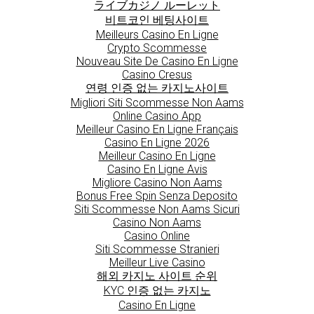
ライブカジノ ルーレット
비트코인 베팅사이트
Meilleurs Casino En Ligne
Crypto Scommesse
Nouveau Site De Casino En Ligne
Casino Cresus
연령 인증 없는 카지노사이트
Migliori Siti Scommesse Non Aams
Online Casino App
Meilleur Casino En Ligne Français
Casino En Ligne 2026
Meilleur Casino En Ligne
Casino En Ligne Avis
Migliore Casino Non Aams
Bonus Free Spin Senza Deposito
Siti Scommesse Non Aams Sicuri
Casino Non Aams
Casino Online
Siti Scommesse Stranieri
Meilleur Live Casino
해외 카지노 사이트 순위
KYC 인증 없는 카지노
Casino En Ligne