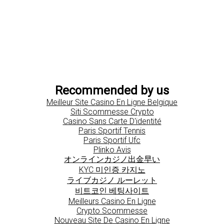
Recommended by us
Meilleur Site Casino En Ligne Belgique
Siti Scommesse Crypto
Casino Sans Carte D'identité
Paris Sportif Tennis
Paris Sportif Ufc
Plinko Avis
オンラインカジノ出金早い
KYC 미인증 카지노
ライブカジノ ルーレット
비트코인 베팅사이트
Meilleurs Casino En Ligne
Crypto Scommesse
Nouveau Site De Casino En Ligne