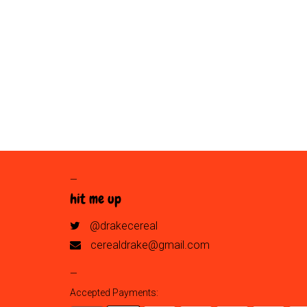
hit me up
@drakecereal
cerealdrake@gmail.com
Accepted Payments: