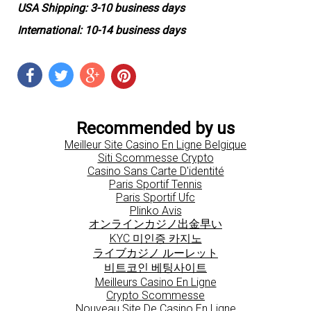
USA Shipping: 3-10 business days
International: 10-14 business days
Recommended by us
Meilleur Site Casino En Ligne Belgique
Siti Scommesse Crypto
Casino Sans Carte D'identité
Paris Sportif Tennis
Paris Sportif Ufc
Plinko Avis
オンラインカジノ出金早い
KYC 미인증 카지노
ライブカジノ ルーレット
비트코인 베팅사이트
Meilleurs Casino En Ligne
Crypto Scommesse
Nouveau Site De Casino En Ligne