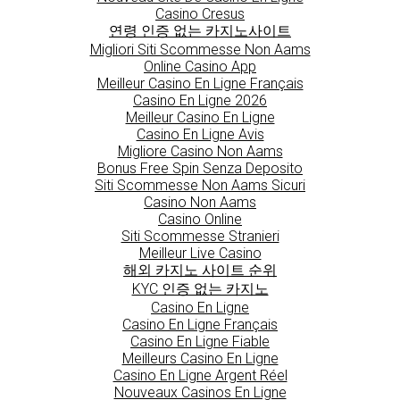
Casino Cresus
연령 인증 없는 카지노사이트
Migliori Siti Scommesse Non Aams
Online Casino App
Meilleur Casino En Ligne Français
Casino En Ligne 2026
Meilleur Casino En Ligne
Casino En Ligne Avis
Migliore Casino Non Aams
Bonus Free Spin Senza Deposito
Siti Scommesse Non Aams Sicuri
Casino Non Aams
Casino Online
Siti Scommesse Stranieri
Meilleur Live Casino
해외 카지노 사이트 순위
KYC 인증 없는 카지노
Casino En Ligne
Casino En Ligne Français
Casino En Ligne Fiable
Meilleurs Casino En Ligne
Casino En Ligne Argent Réel
Nouveaux Casinos En Ligne