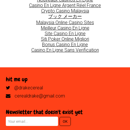
Casino En Ligne Argent Réel France
Crypto Casino Malaysia
ブック メーカー
Malaysia Online Casino Sites
Meilleur Casino En Ligne
Site Casino En Ligne
Siti Poker Online Migliori
Bonus Casino En Ligne
Casino En Ligne Sans Verification
hit me up
@drakecereal
cerealdrake@gmail.com
Newsletter that doesn't exist yet